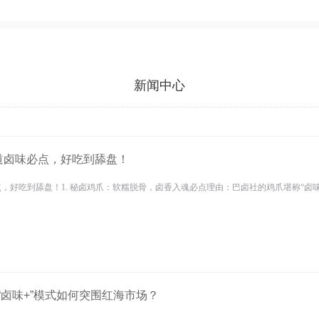
新闻中心
道卤味必点，好吃到舔盘！
，好吃到舔盘！1. 秘卤鸡爪：软糯脱骨，卤香入魂必点理由：巴卤社的鸡爪堪称“卤味
卤味+”模式如何突围红海市场？