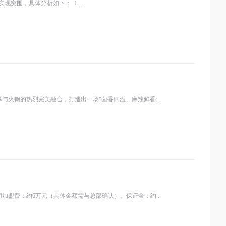
突围，具体分析如下： 1...
火锅的热烈完美融合，打造出一场“卤香四溢、麻辣鲜香...
盟费：约6万元（具体金额需与总部确认）。保证金：约...