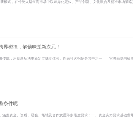
创新模式，在传统火锅红海市场中以差异化定位、产品创新、文化融合及精准市场策略实现
跨界碰撞，解锁味觉新次元！
破传统，用创新玩法重新定义味觉体验。巴卤社火锅便是其中之一——它将卤味的醇厚与
些条件呢
，涵盖资金、资质、经验、场地及合作意愿等多维度要求：一、资金实力要求基础费用加