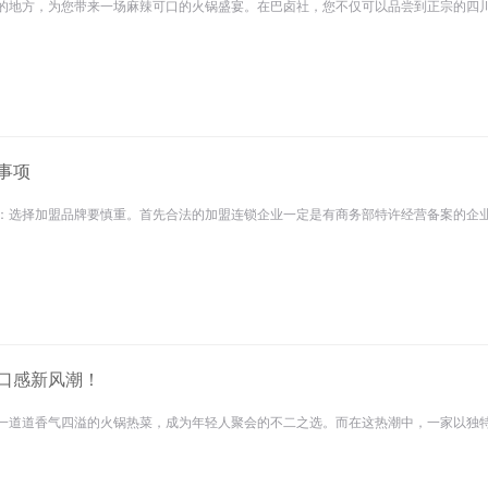
的地方，为您带来一场麻辣可口的火锅盛宴。在巴卤社，您不仅可以品尝到正宗的四川火
事项
：选择加盟品牌要慎重。首先合法的加盟连锁企业一定是有商务部特许经营备案的企业，
口感新风潮！
一道道香气四溢的火锅热菜，成为年轻人聚会的不二之选。而在这热潮中，一家以独特风