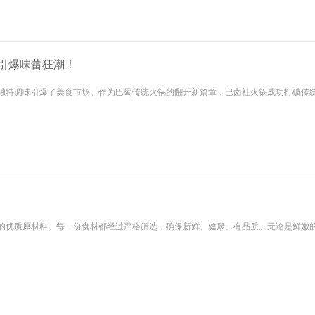
引爆味蕾狂潮！
独特调味引爆了美食市场。作为巴蜀传统火锅的翻开新篇章，巴卤社火锅成功打破传统味
鲜的优质原材料。每一份食材都经过严格筛选，确保新鲜、健康、有品质。无论是鲜嫩的