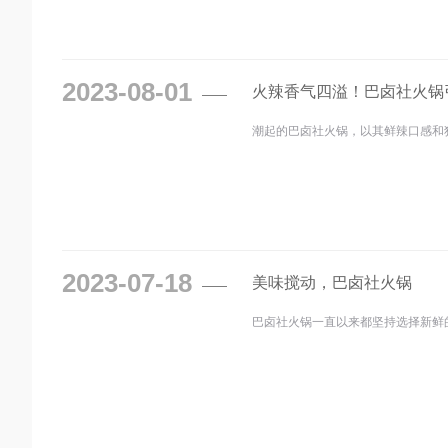
2023-08-01
火辣香气四溢！巴卤社火锅
潮起的巴卤社火锅​，以其鲜辣口感和
2023-07-18
美味搅动，巴卤社火锅
巴卤社火锅​一直以来都坚持选择新