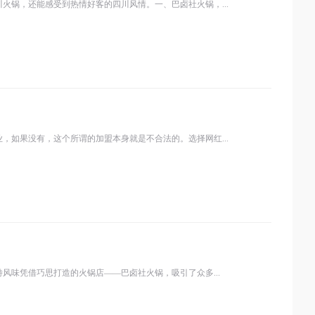
锅，还能感受到热情好客的四川风情。一、巴卤社火锅，...
如果没有，这个所谓的加盟本身就是不合法的。选择网红...
味凭借巧思打造的火锅店——巴卤社火锅​，吸引了众多...