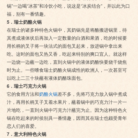
锅”一边喝“冰茶”和冷饮小吃，说这是“冰炭结合”，并以此为口
福，别有一番情趣。
5．瑞士奶酪火锅
在瑞士的诸多种特色火锅中，其奶锅先是将酪搬进锅里，待
其煮成液体状后再加入一定数量的白酒和果酒，吃的时候要
用长柄的叉子将一块法式的面包叉起来，放进锅中拿出来
吃。这时的面包又热又香，吃起来特别的爽口宜人。就这样
一边烧一边蘸一边吃，直到火锅中的液体奶酪快要烧干烧焦
时为止。一些嗜食瑞士奶酪火锅成性的欧洲人，一次甚至可
以吃上二三十块蘸有液体奶酪珠面包。
6．瑞士巧克力火锅
它的食用方法和
奶酪火锅
差不多，先将巧克力放入锅中煮成
汁，再用长柄叉子叉着水果片，蘸着锅中的巧克力汁一片一
片地吃，一直到火锅中巧克力汁蘸完为止。因为这种特色火
锅在吃起来的时侯别具一番情趣，因而其在瑞士也颇受青年
恋人们的喜爱。
7．意大利特色火锅