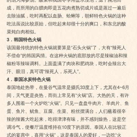
成，而所用的白膘肉即是五花肉煮熟切成片或是蒸过一遍后
去除油腻，吃时再配以血肠、蛤蜊等，朝鲜特色火锅的这种
吃法虽说比较原始，但吃起来却很十分的爽口，和东北的酸
菜炖白肉相似。
3．韩国特色火锅
该国最传统的特色火锅就要算是“石头火锅”了，大有“辣死人
不偿命”的韩国风情。在这种火锅的底部放的尽是辣椒油和辣
椒粉等辣味调料。上面盖满了肉块和肥鸡块，吃时会辣出大
汗、眼泪，真可谓“辣死人，乐死人”。
4．泰国冰炭特色火锅
泰国地处热带，在曼谷气温常是摄氏33度上下，尤其在4~6月
间，天气更是炎热，而街上常见有“火锅”店。大热的天，有许
多人围着一个火炉吃“火锅”。只见一盘盘牛肉片、羊肉片、鱼
蛋、鱼片、鱿鱼、豆腐、生菜、粉丝摆满台，人们蘸着很辛
辣的辣酱大吃起来，吃得津津有味，并不感到燥热，这是空
调冷气，使餐厅温度维持在10度下的原因。泰国人在比较正
式的宴席中，喜用“火锅”，这是泰国人的爱好，一边吃“火