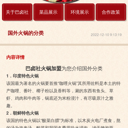
关于巴卤社
菜品展示
环境展示
合作政策
国外火锅的分类
2022-12-10 9:13:19
内容详情
为您介绍国外分类
巴卤社火锅加盟
1．印度特色火锅
该国最为著名的火锅要首推“咖哩火锅”其所用佐料是本土的特
产咖哩、番叶、椰子粉以及香料等，涮的东西有鱼头、草
虾、鸡肉和牛肉等，锅底还为米粉浸汁，有尽吸原汁之雅
趣。
2．朝鲜特色火锅
该国的特色火锅以“酸菜白膘”为标准，以木炭火电厂煮食，熬
的汤为海参汤。酸菜和我国冬季用盐水浸泡，滤干腌泡而