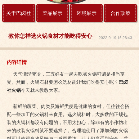
关于巴卤社
菜品展示
环境展示
合作政策
教你怎样选火锅食材才能吃得安心
2022-9-19 15:28:43
内容详情
天气渐渐变冷，三五好友一起去吃顿火锅可谓是相当享
受。然而，火锅石材要怎么选材能让我们吃得安心呢？
巴卤
社火锅
今天就来教教大家。
新鲜的蔬菜、肉类及海鲜类便是健康的食材，但往往会搭
配一些加工的火锅料来食用。选火锅料时，大多数的正规包
装的火锅料都没有问题的，不用太担心，除非有的小作坊出
来的散装火锅料就不要选择了。合理地使用了添加剂的火锅
料可以使得食物风味与口感更香浓，让人们享受到安全、质