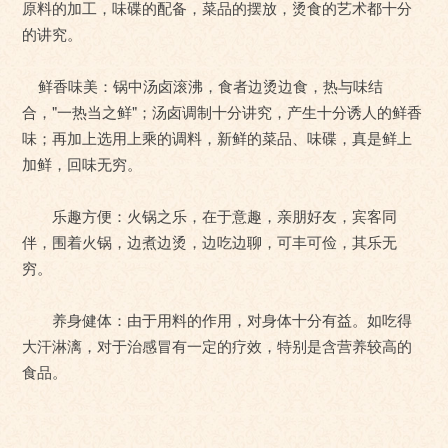
原料的加工，味碟的配备，菜品的摆放，烫食的艺术都十分
的讲究。
鲜香味美：锅中汤卤滚沸，食者边烫边食，热与味结
合，"一热当之鲜"；汤卤调制十分讲究，产生十分诱人的鲜香
味；再加上选用上乘的调料，新鲜的菜品、味碟，真是鲜上
加鲜，回味无穷。
乐趣方便：火锅之乐，在于意趣，亲朋好友，宾客同
伴，围着火锅，边煮边烫，边吃边聊，可丰可俭，其乐无
穷。
养身健体：由于用料的作用，对身体十分有益。如吃得
大汗淋漓，对于治感冒有一定的疗效，特别是含营养较高的
食品。