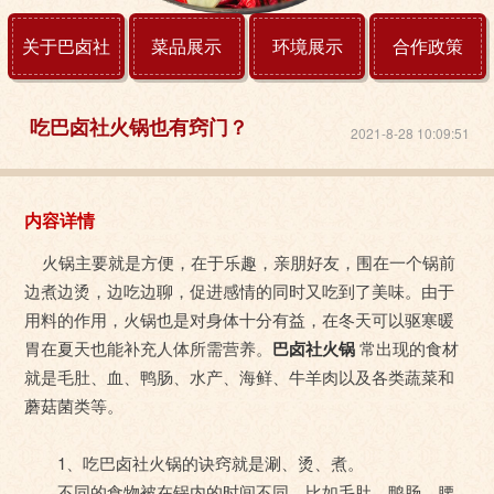
关于巴卤社
菜品展示
环境展示
合作政策
吃巴卤社火锅也有窍门？
2021-8-28 10:09:51
内容详情
火锅主要就是方便，在于乐趣，亲朋好友，围在一个锅前
边煮边烫，边吃边聊，促进感情的同时又吃到了美味。由于
用料的作用，火锅也是对身体十分有益，在冬天可以驱寒暖
胃在夏天也能补充人体所需营养。
巴卤社火锅
常出现的食材
就是毛肚、血、鸭肠、水产、海鲜、牛羊肉以及各类蔬菜和
蘑菇菌类等。
1、吃巴卤社火锅的诀窍就是涮、烫、煮。
不同的食物被在锅内的时间不同，比如毛肚、鸭肠、腰