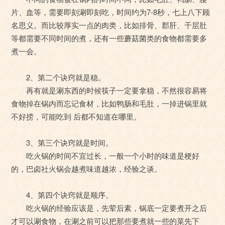
片、血等，需要即刻涮即刻吃，时间约为7-8秒，七上八下顾
名思义。而比较厚实一点的肉类，比如排骨、郡肝、千层肚
等都需要不同时间的煮，还有一些蘑菇菌类的食物都需要多
煮一会。
2、第二个诀窍就是稳。
再有就是涮东西的时候筷子一定要拿稳，不然很容易将
食物掉在锅内而忘记食材，比如鸭肠和毛肚，一掉进锅里就
不好捞，可能吃到 后都不知道在哪里。
3、第三个诀窍就是时间。
吃火锅的时间不宜过长，一般一个小时的味道是梗好
的，巴卤社火锅会越煮味道越浓，经验之谈。
4、第四个诀窍就是顺序。
吃火锅的经验应该是，先荤后素，锅底一定要煮开之后
才可以涮食物，在涮之前可以把那些要煮就一些的菜先下