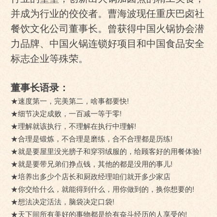
并成为行业的佼佼者。曹海波现任重庆巴卤社
餐饮文化公司董事长。曾获得中国火锅协会潜
力品牌、中国火锅连锁好项目和中国食品安全
标志企业等殊荣。
董事长语录：
★速度第一，完美第二，啥事都要快!
★细节决定成败，一百减一等于零!
★理解就该执行，不理解在执行中理解!
★合理是锻炼，不合理是磨练，合不合理都是历练!
★就是要屋里没光膀子和穿羽绒服的，给顾客好的用餐体验!
★就是要带兄弟们挣点钱，其他的都是没用的事儿!
★培养出多少个店长和厨政经理咱们就开多少家店
★你交给什么，就能得到什么，用你做到的，换你想要的!
★想法决定活法，脑袋决定口袋!
★天下间所有美好的事物都是给有奋斗经历的人享受的!